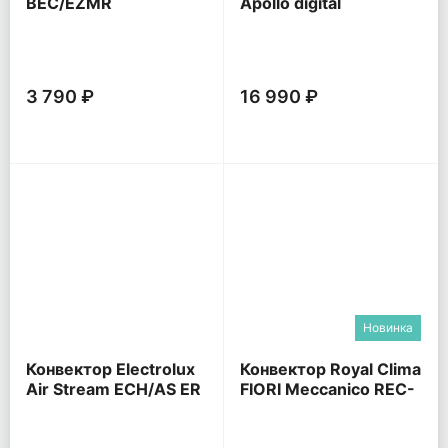
BEC/EZMR
Apollo digital
INVERTER Space Black
BEC/ATI
3 790 ₽
16 990 ₽
Новинка
Конвектор Electrolux
Конвектор Royal Clima
Air Stream ECH/AS ER
FIORI Meccanico REC-
FRBR