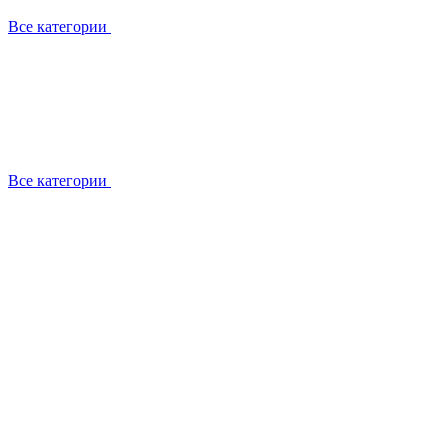
Все категории
Все категории
Установка / демонтаж
Обслуживание
Ремонт
Прокладка фреоновых магистралей
О компании
Лицензии
Вакансии
Отзывы