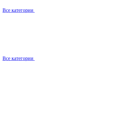
Все категории
Все категории
Установка / демонтаж
Обслуживание
Ремонт
Прокладка фреоновых магистралей
О компании
Лицензии
Вакансии
Отзывы