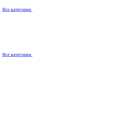
Все категории
Все категории
Установка / демонтаж
Обслуживание
Ремонт
Прокладка фреоновых магистралей
О компании
Лицензии
Вакансии
Отзывы