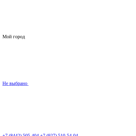
Мой город
Не выбрано
+7 (8442) 505-404
+7 (927) 510-54-04