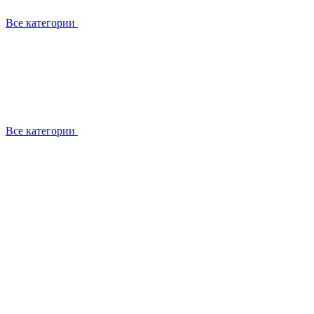
Все категории
Все категории
Установка / демонтаж
Обслуживание
Ремонт
Прокладка фреоновых магистралей
О компании
Лицензии
Вакансии
Отзывы