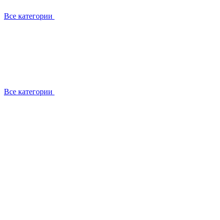
Все категории
Все категории
Установка / демонтаж
Обслуживание
Ремонт
Прокладка фреоновых магистралей
О компании
Лицензии
Вакансии
Отзывы