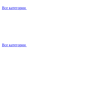
Все категории
Все категории
Установка / демонтаж
Обслуживание
Ремонт
Прокладка фреоновых магистралей
О компании
Лицензии
Вакансии
Отзывы