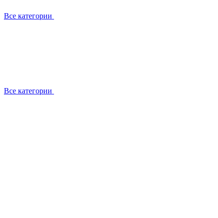
Все категории
Все категории
Установка / демонтаж
Обслуживание
Ремонт
Прокладка фреоновых магистралей
О компании
Лицензии
Вакансии
Отзывы