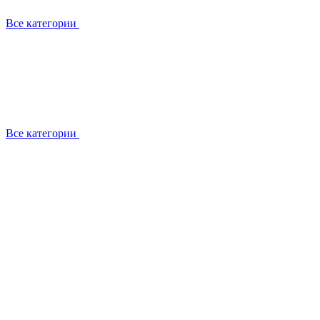
Все категории
Все категории
Установка / демонтаж
Обслуживание
Ремонт
Прокладка фреоновых магистралей
О компании
Лицензии
Вакансии
Отзывы