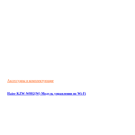
Аксессуары и комплектующие
Haier KZW-W002(W) Модуль управления по Wi-Fi