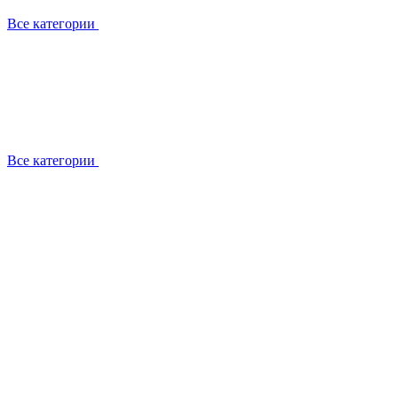
Все категории
Все категории
Установка / демонтаж
Обслуживание
Ремонт
Прокладка фреоновых магистралей
О компании
Лицензии
Вакансии
Отзывы