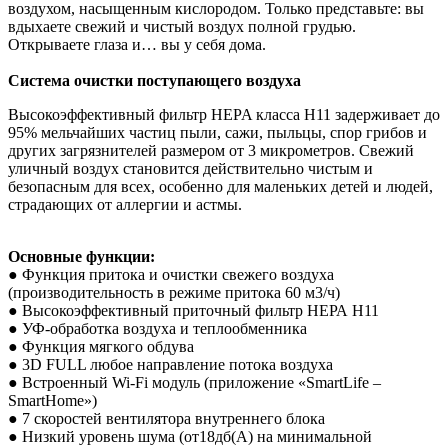
воздухом, насыщенным кислородом. Только представьте: вы
вдыхаете свежий и чистый воздух полной грудью.
Открываете глаза и… вы у себя дома.
Система очистки поступающего воздуха
Высокоэффективный фильтр HEPA класса H11 задерживает до
95% мельчайших частиц пыли, сажи, пыльцы, спор грибов и
других загрязнителей размером от 3 микрометров. Свежий
уличный воздух становится действительно чистым и
безопасным для всех, особенно для маленьких детей и людей,
страдающих от аллергии и астмы.
Основные функции:
● Функция притока и очистки свежего воздуха
(производительность в режиме притока 60 м3/ч)
● Высокоэффективный приточный фильтр НЕРА Н11
● УФ-обработка воздуха и теплообменника
● Функция мягкого обдува
● 3D FULL любое направление потока воздуха
● Встроенный Wi-Fi модуль (приложение «SmartLife –
SmartHome»)
● 7 скоростей вентилятора внутреннего блока
● Низкий уровень шума (от18дб(А) на минимальной