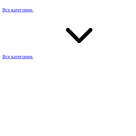
Все категории
Все категории
Установка / демонтаж
Обслуживание
Ремонт
Прокладка фреоновых магистралей
О компании
Лицензии
Вакансии
Отзывы