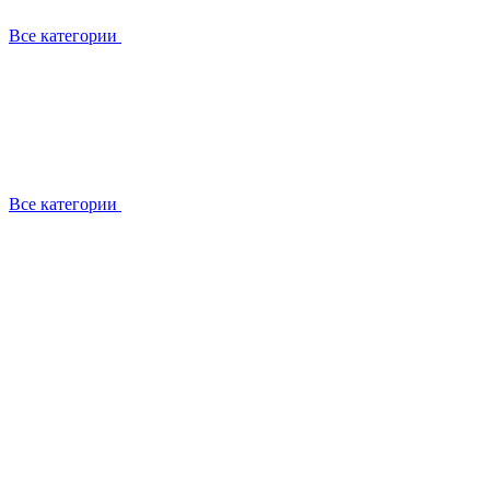
Все категории
Все категории
Установка / демонтаж
Обслуживание
Ремонт
Прокладка фреоновых магистралей
О компании
Лицензии
Вакансии
Отзывы