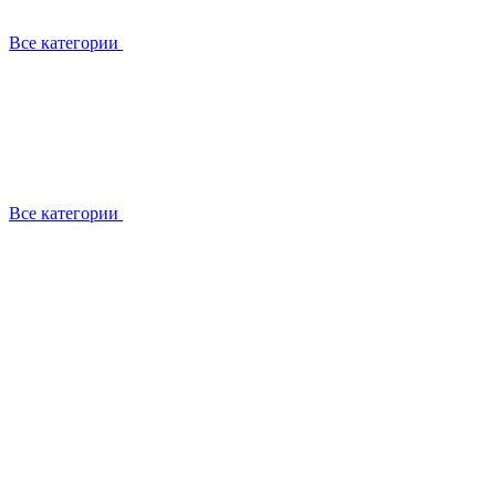
Все категории
Все категории
Установка / демонтаж
Обслуживание
Ремонт
Прокладка фреоновых магистралей
О компании
Лицензии
Вакансии
Отзывы