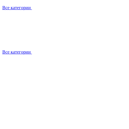
Все категории
Все категории
Установка / демонтаж
Обслуживание
Ремонт
Прокладка фреоновых магистралей
О компании
Лицензии
Вакансии
Отзывы