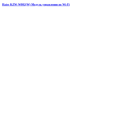
Haier KZW-W002(W) Модуль управления по Wi-Fi