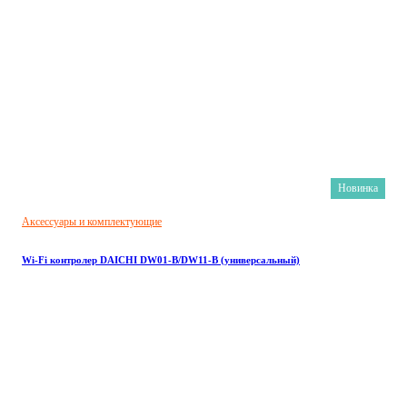
Новинка
Аксессуары и комплектующие
Wi-Fi контролер DAICHI DW01-B/DW11-B (универсальный)