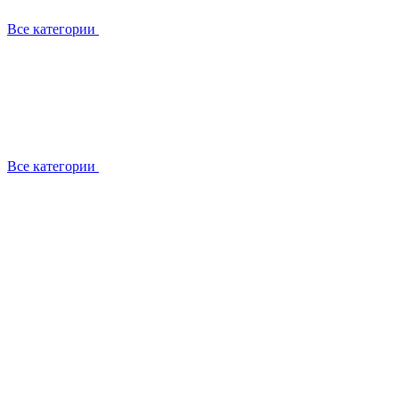
Все категории
Все категории
Установка / демонтаж
Обслуживание
Ремонт
Прокладка фреоновых магистралей
О компании
Лицензии
Вакансии
Отзывы