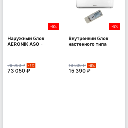
-5%
-5%
Наружный блок
Внутренний блок
AERONIK ASO -
настенного типа
HMZK1 Inverter
AERONIK ASI - ILK3
76 900 ₽
16 200 ₽
-5%
-5%
73 050 ₽
15 390 ₽