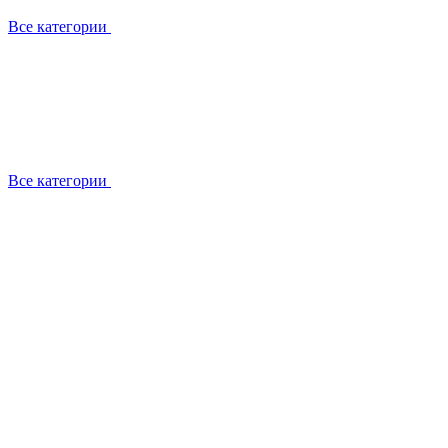
Все категории
Все категории
Установка / демонтаж
Обслуживание
Ремонт
Прокладка фреоновых магистралей
О компании
Лицензии
Вакансии
Отзывы