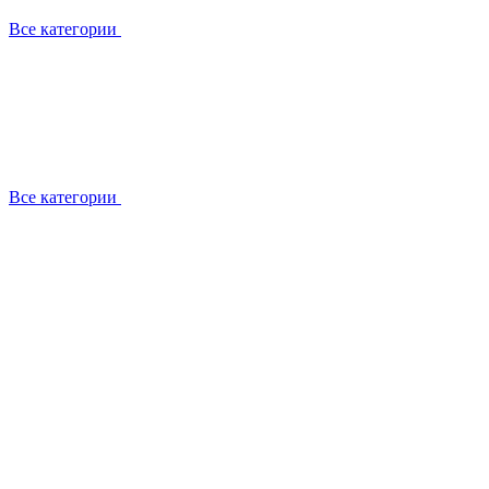
Все категории
Все категории
Установка / демонтаж
Обслуживание
Ремонт
Прокладка фреоновых магистралей
О компании
Лицензии
Вакансии
Отзывы