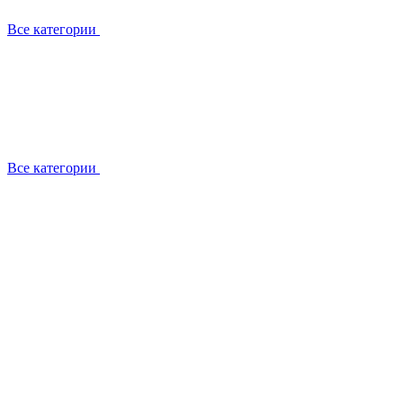
Все категории
Все категории
Установка / демонтаж
Обслуживание
Ремонт
Прокладка фреоновых магистралей
О компании
Лицензии
Вакансии
Отзывы