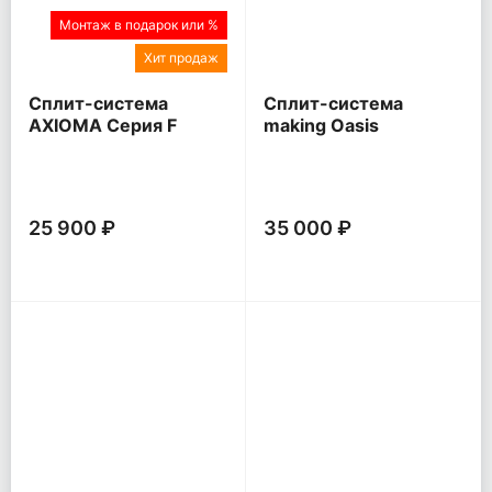
Монтаж в подарок или %
Хит продаж
Сплит-система
Сплит-система
AXIOMA Серия F
making Oasis
everywhere O Pro
25 900 ₽
35 000 ₽