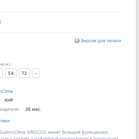
5
Версия для печати
в.м.):
54
72
-
oClima
КНР
водителя:
36 мес.
тики
QuattroClima SIROCCO имеет большой функционал,
ыстро создать комфортный микроклимат в помещении.