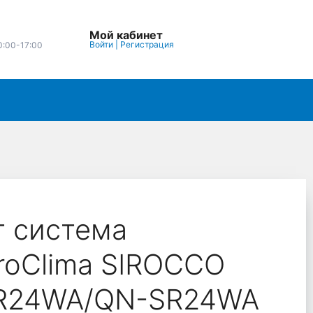
Мой кабинет
Войти
|
Регистрация
0:00-17:00
т система
roClima SIROCCO
R24WA/QN-SR24WA