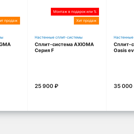
Монтаж в подарок или %
ит продаж
Хит продаж
мы
Настенные сплит-системы
Настенные
IGMA
Сплит-система AXIOMA
Сплит-с
Серия F
Oasis e
25 900 ₽
35 000