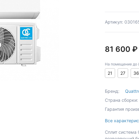
Артикул: 03016
81 600 ₽
На помещение до (к
21
27
36
Бренд:
Quattr
Страна сборки:
Гарантия произ
Все характерис
Сплит система 
позволяющий б