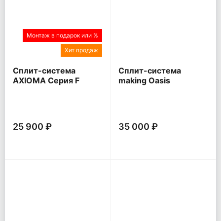
Монтаж в подарок или %
Хит продаж
Сплит-система
Сплит-система
AXIOMA Серия F
making Oasis
everywhere O Pro
25 900 ₽
35 000 ₽