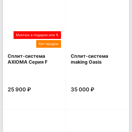
Монтаж в подарок или %
Хит продаж
Сплит-система
Сплит-система
AXIOMA Серия F
making Oasis
everywhere O Pro
25 900 ₽
35 000 ₽