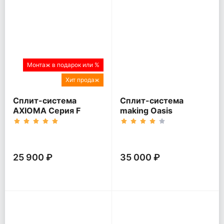
Монтаж в подарок или %
Хит продаж
Сплит-система
Сплит-система
AXIOMA Серия F
making Oasis
everywhere O Pro
25 900 ₽
35 000 ₽