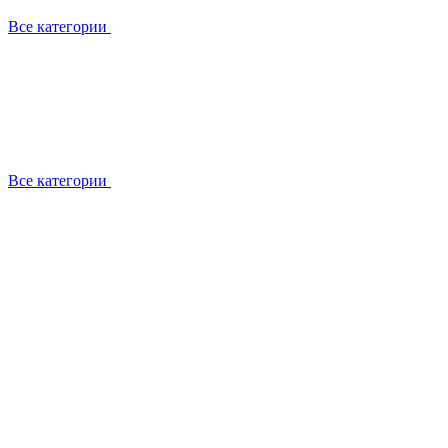
Все категории
Все категории
Установка / демонтаж
Обслуживание
Ремонт
Прокладка фреоновых магистралей
О компании
Лицензии
Вакансии
Отзывы