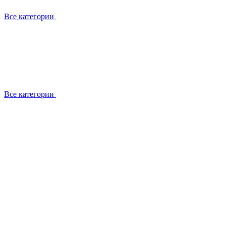
Все категории
Все категории
Установка / демонтаж
Обслуживание
Ремонт
Прокладка фреоновых магистралей
О компании
Лицензии
Вакансии
Отзывы