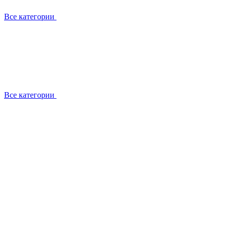
Все категории
Все категории
Установка / демонтаж
Обслуживание
Ремонт
Прокладка фреоновых магистралей
О компании
Лицензии
Вакансии
Отзывы