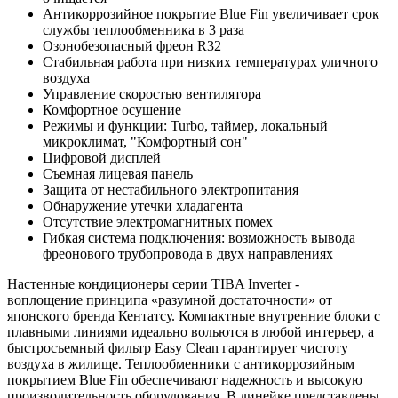
Антикоррозийное покрытие Blue Fin увеличивает срок
службы теплообменника в 3 раза
Озонобезопасный фреон R32
Стабильная работа при низких температурах уличного
воздуха
Управление скоростью вентилятора
Комфортное осушение
Режимы и функции: Turbo, таймер, локальный
микроклимат, "Комфортный сон"
Цифровой дисплей
Съемная лицевая панель
Защита от нестабильного электропитания
Обнаружение утечки хладагента
Отсутствие электромагнитных помех
Гибкая система подключения: возможность вывода
фреонового трубопровода в двух направлениях
Настенные кондиционеры серии TIBA Inverter -
воплощение принципа «разумной достаточности» от
японского бренда Кентатсу. Компактные внутренние блоки с
плавными линиями идеально вольются в любой интерьер, а
быстросъемный фильтр Easy Clean гарантирует чистоту
воздуха в жилище. Теплообменники с антикоррозийным
покрытием Blue Fin обеспечивают надежность и высокую
производительность оборудования. В линейке представлены