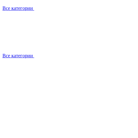
Все категории
Все категории
Установка / демонтаж
Обслуживание
Ремонт
Прокладка фреоновых магистралей
О компании
Лицензии
Вакансии
Отзывы