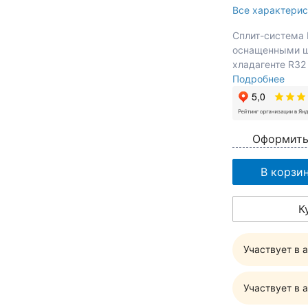
Все характерис
Сплит-система 
оснащенными ш
хладагенте R32
Подробнее
Оформить
В корзи
К
Участвует в 
Участвует в 