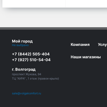
Мой город
Компания
Услу
Не выбрано
+7 (8442) 505-404
Наши магазины
+7 (927) 510-54-04
г. Волгоград
проспект Жукова, 94
ТЦ "АУРА" , 1 этаж (правое крыло)
sale@volgakomfort.ru