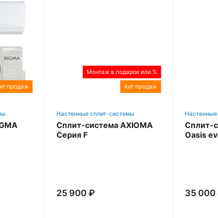
Монтаж в подарок или %
ит продаж
Хит продаж
мы
Настенные сплит-системы
Настенные
IGMA
Сплит-система AXIOMA
Сплит-с
Серия F
Oasis e
25 900 ₽
35 000