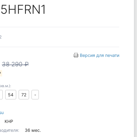
35HFRN1
2
Версия для печати
₽
38 290 ₽
₽
в.м.):
54
72
-
su
КНР
водителя:
36 мес.