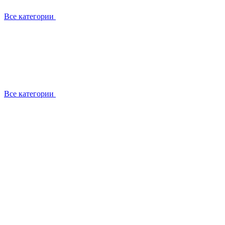
Все категории
Все категории
Установка / демонтаж
Обслуживание
Ремонт
Прокладка фреоновых магистралей
О компании
Лицензии
Вакансии
Отзывы