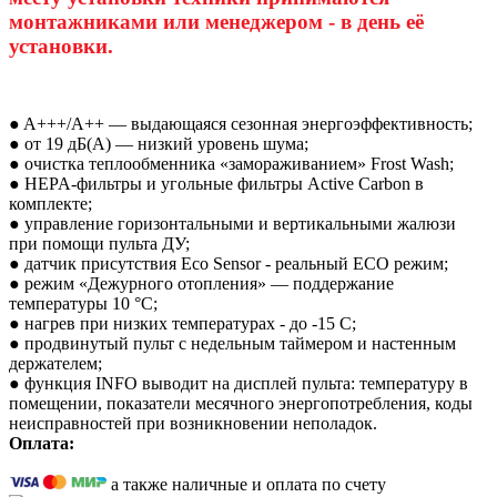
монтажниками или менеджером - в день её
установки.
● A+++/A++ — выдающаяся сезонная энергоэффективность;
● от 19 дБ(А) — низкий уровень шума;
● очистка теплообменника «замораживанием» Frost Wash;
● HEPA-фильтры и угольные фильтры Active Carbon в
комплекте;
● управление горизонтальными и вертикальными жалюзи
при помощи пульта ДУ;
● датчик присутствия Eco Sensor - реальный ECO режим;
● режим «Дежурного отопления» — поддержание
температуры 10 °C;
● нагрев при низких температурах - до -15 С;
● продвинутый пульт с недельным таймером и настенным
держателем;
● функция INFO выводит на дисплей пульта: температуру в
помещении, показатели месячного энергопотребления, коды
неисправностей при возникновении неполадок.
Оплата:
а также наличные и оплата по счету