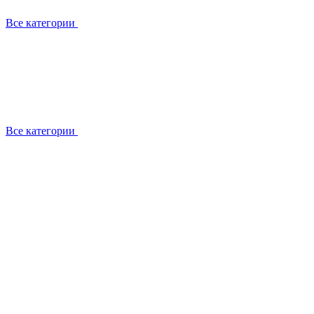
Все категории
Все категории
Установка / демонтаж
Обслуживание
Ремонт
Прокладка фреоновых магистралей
О компании
Лицензии
Вакансии
Отзывы