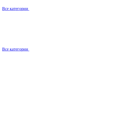
Все категории
Все категории
Установка / демонтаж
Обслуживание
Ремонт
Прокладка фреоновых магистралей
О компании
Лицензии
Вакансии
Отзывы