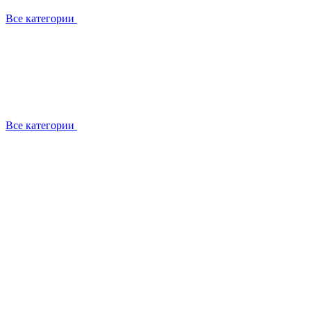
Все категории
Все категории
Установка / демонтаж
Обслуживание
Ремонт
Прокладка фреоновых магистралей
О компании
Лицензии
Вакансии
Отзывы