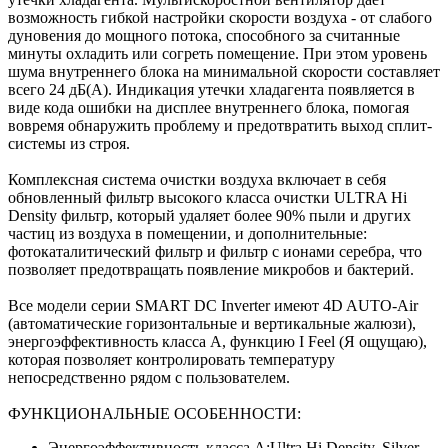
возможность гибкой настройки скорости воздуха - от слабого
дуновения до мощного потока, способного за считанные
минуты охладить или согреть помещение. При этом уровень
шума внутреннего блока на минимальной скорости составляет
всего 24 дБ(А). Индикация утечки хладагента появляется в
виде кода ошибки на дисплее внутреннего блока, помогая
вовремя обнаружить проблему и предотвратить выход сплит-
системы из строя.
Комплексная система очистки воздуха включает в себя
обновленный фильтр высокого класса очистки ULTRA Hi
Density фильтр, который удаляет более 90% пыли и других
частиц из воздуха в помещении, и дополнительные:
фотокаталитический фильтр и фильтр с ионами серебра, что
позволяет предотвращать появление микробов и бактерий.
Все модели серии SMART DC Inverter имеют 4D AUTO-Air
(автоматические горизонтальные и вертикальные жалюзи),
энергоэффективность класса А, функцию I Feel (Я ощущаю),
которая позволяет контролировать температуру
непосредственно рядом с пользователем.
ФУНКЦИОНАЛЬНЫЕ ОСОБЕННОСТИ:
Энергоэффективность класса А;Ultra Hi Density, Silver