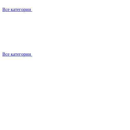
Все категории
Все категории
Установка / демонтаж
Обслуживание
Ремонт
Прокладка фреоновых магистралей
О компании
Лицензии
Вакансии
Отзывы