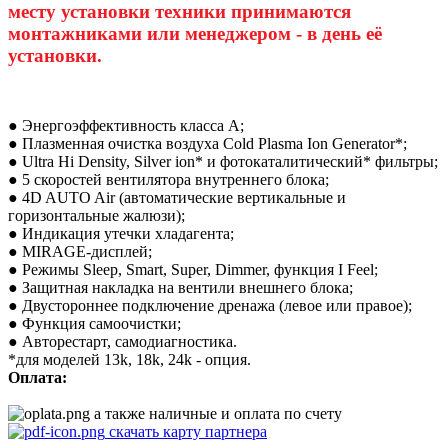
месту установки техники принимаются
монтажниками или менеджером - в день её
установки.
● Энергоэффективность класса А;
● Плазменная очистка воздуха Cold Plasma Ion Generator*;
● Ultra Hi Density, Silver ion* и фотокаталитический* фильтры;
● 5 скоростей вентилятора внутреннего блока;
● 4D AUTO Air (автоматические вертикальные и
горизонтальные жалюзи);
● Индикация утечки хладагента;
● MIRAGE-дисплей;
● Режимы Sleep, Smart, Super, Dimmer, функция I Feel;
● Защитная накладка на вентили внешнего блока;
● Двустороннее подключение дренажа (левое или правое);
● Функция самоочистки;
● Авторестарт, самодиагностика.
*для моделей 13k, 18k, 24k - опция.
Оплата:
а также наличные и оплата по счету
скачать карту партнера