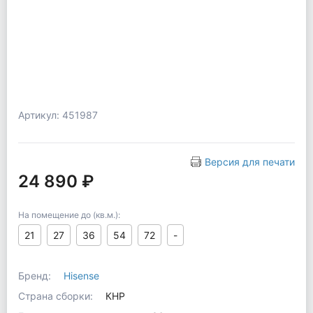
Артикул: 451987
Версия для печати
24 890 ₽
На помещение до (кв.м.):
21
27
36
54
72
-
Бренд:
Hisense
Страна сборки:
КНР