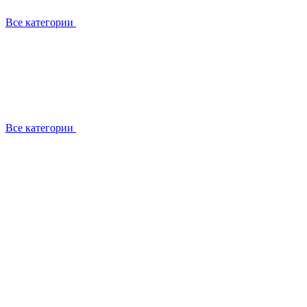
Все категории
Все категории
Установка / демонтаж
Обслуживание
Ремонт
Прокладка фреоновых магистралей
О компании
Лицензии
Вакансии
Отзывы