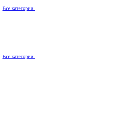
Все категории
Все категории
Установка / демонтаж
Обслуживание
Ремонт
Прокладка фреоновых магистралей
О компании
Лицензии
Вакансии
Отзывы