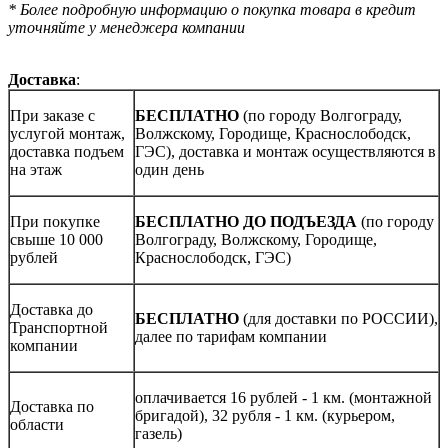
* Более подробную информацию о покупка товара в кредит
уточняйте у менеджера компании
Доставка
:
При заказе с
БЕСПЛАТНО
(по городу Волгограду,
услугой монтаж,
Волжскому, Городище, Краснослободск,
доставка подъем
ГЭС), доставка и монтаж осуществляются в
на этаж
один день
При покупке
БЕСПЛАТНО ДО ПОДЪЕЗДА
(по городу
свыше 10 000
Волгограду, Волжскому, Городище,
рублей
Краснослободск, ГЭС)
Доставка до
БЕСПЛАТНО
(для доставки по РОССИИ),
Транспортной
далее по тарифам компании
компании
оплачивается 16 рублей - 1 км. (монтажной
Доставка по
бригадой), 32 рубля - 1 км. (курьером,
области
газель)