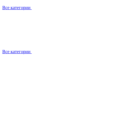
Все категории
Все категории
Установка / демонтаж
Обслуживание
Ремонт
Прокладка фреоновых магистралей
О компании
Лицензии
Вакансии
Отзывы