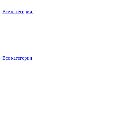
Все категории
Все категории
Установка / демонтаж
Обслуживание
Ремонт
Прокладка фреоновых магистралей
О компании
Лицензии
Вакансии
Отзывы