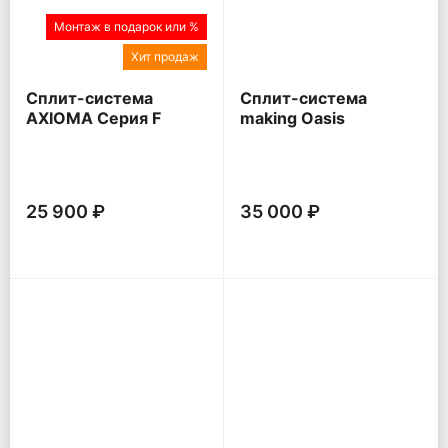
Монтаж в подарок или %
Хит продаж
Сплит-система
Сплит-система
AXIOMA Серия F
making Oasis
everywhere O Pro
25 900 ₽
35 000 ₽