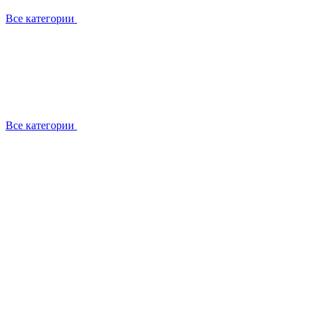
Все категории
Все категории
Установка / демонтаж
Обслуживание
Ремонт
Прокладка фреоновых магистралей
О компании
Лицензии
Вакансии
Отзывы