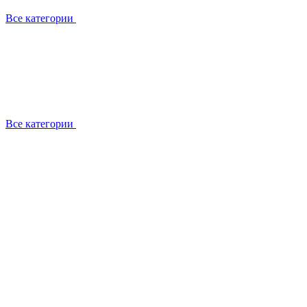
Все категории
Все категории
Установка / демонтаж
Обслуживание
Ремонт
Прокладка фреоновых магистралей
О компании
Лицензии
Вакансии
Отзывы