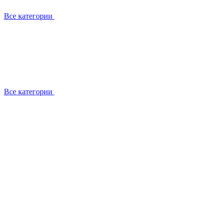
Все категории
Все категории
Установка / демонтаж
Обслуживание
Ремонт
Прокладка фреоновых магистралей
О компании
Лицензии
Вакансии
Отзывы