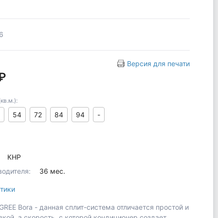
6
Версия для печати
₽
в.м.):
54
72
84
94
-
КНР
водителя:
36 мес.
тики
GREE Bora - данная сплит-система отличается простой и
вкой, а скорость, с которой кондиционер создает