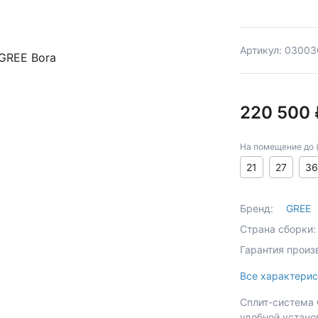
Артикул: 03003
220 500 
На помещение до (к
21
27
36
Бренд:
GREE
Страна сборки:
Гарантия произ
Все характерис
Сплит-система 
удобной устано