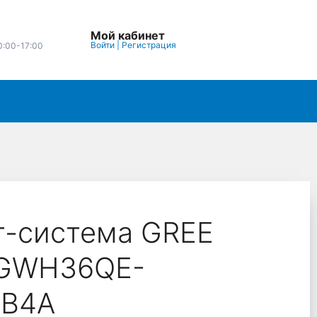
Мой кабинет
Войти
|
Регистрация
0:00-17:00
т-система GREE
 GWH36QE-
B4A