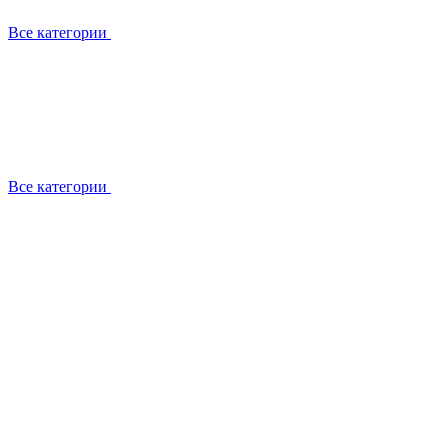
Все категории
Все категории
Установка / демонтаж
Обслуживание
Ремонт
Прокладка фреоновых магистралей
О компании
Лицензии
Вакансии
Отзывы