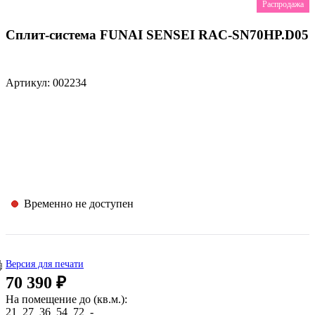
Распродажа
Сплит-система FUNAI SENSEI RAC-SN70HP.D05
Артикул: 002234
Временно не доступен
Версия для печати
70 390 ₽
На помещение до (кв.м.):
21
27
36
54
72
-