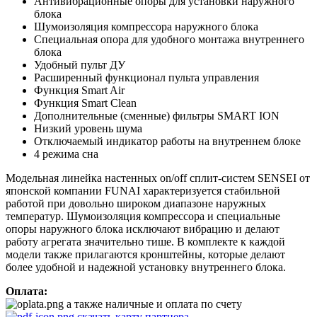
Антивибрационные опоры для установки наружного
блока
Шумоизоляция компрессора наружного блока
Специальная опора для удобного монтажа внутреннего
блока
Удобный пульт ДУ
Расширенный функционал пульта управления
Функция Smart Air
Функция Smart Clean
Дополнительные (сменные) фильтры SMART ION
Низкий уровень шума
Отключаемый индикатор работы на внутреннем блоке
4 режима сна
Модельная линейка настенных on/off сплит-систем SENSEI от
японской компании FUNAI характеризуется стабильной
работой при довольно широком диапазоне наружных
температур. Шумоизоляция компрессора и специальные
опоры наружного блока исключают вибрацию и делают
работу агрегата значительно тише. В комплекте к каждой
модели также прилагаются кронштейны, которые делают
более удобной и надежной установку внутреннего блока.
Оплата:
а также наличные и оплата по счету
скачать карту партнера