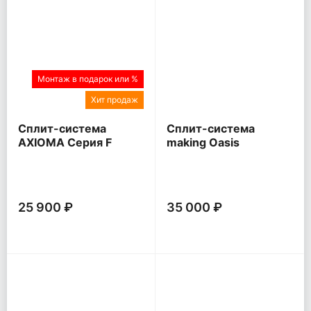
Монтаж в подарок или %
Хит продаж
Сплит-система
Сплит-система
AXIOMA Серия F
making Oasis
everywhere O Pro
25 900 ₽
35 000 ₽