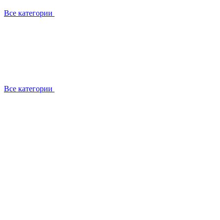
Все категории
Все категории
Установка / демонтаж
Обслуживание
Ремонт
Прокладка фреоновых магистралей
О компании
Лицензии
Вакансии
Отзывы