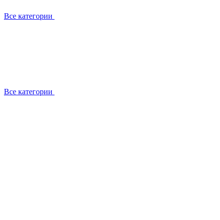
Все категории
Все категории
Установка / демонтаж
Обслуживание
Ремонт
Прокладка фреоновых магистралей
О компании
Лицензии
Вакансии
Отзывы