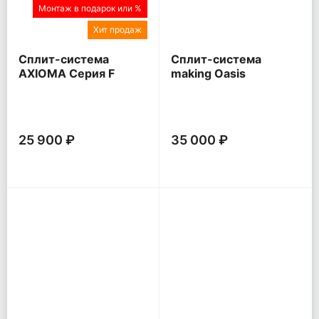
Монтаж в подарок или %
Хит продаж
Сплит-система
Сплит-система
AXIOMA Серия F
making Oasis
everywhere O Pro
25 900 ₽
35 000 ₽