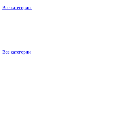
Все категории
Все категории
Установка / демонтаж
Обслуживание
Ремонт
Прокладка фреоновых магистралей
О компании
Лицензии
Вакансии
Отзывы