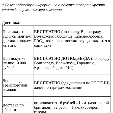
* Более подробную информацию о покупка товара в кредит
уточняйте у менеджера компании
Доставка
:
При заказе с
БЕСПЛАТНО
(по городу Волгограду,
услугой монтаж,
Волжскому, Городище, Краснослободск,
доставка подъем
ГЭС), доставка и монтаж осуществляются в
на этаж
один день
При покупке
БЕСПЛАТНО ДО ПОДЪЕЗДА
(по городу
свыше 10 000
Волгограду, Волжскому, Городище,
рублей
Краснослободск, ГЭС)
Доставка до
БЕСПЛАТНО
(для доставки по РОССИИ),
Транспортной
далее по тарифам компании
компании
оплачивается 16 рублей - 1 км. (монтажной
Доставка по
бригадой), 32 рубля - 1 км. (курьером,
области
газель)